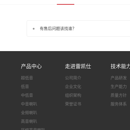
有售后问题该找谁？
产品中心
走进雷凯仕
技术能
超低音
公司简介
产品研发
低音
企业文化
生产能力
中低音
组织架构
质量方针
中音喇叭‌
荣誉证书
服务体系
全频喇叭‌
高音喇叭‌