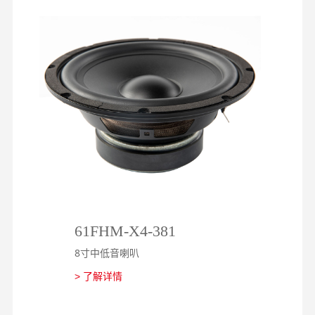
61FHM-X4-381
1
8寸中低音喇叭
8
> 了解详情
>