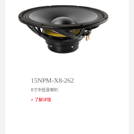
15NPM-X8-262
1
8寸中低音喇叭
8
> 了解详情
>