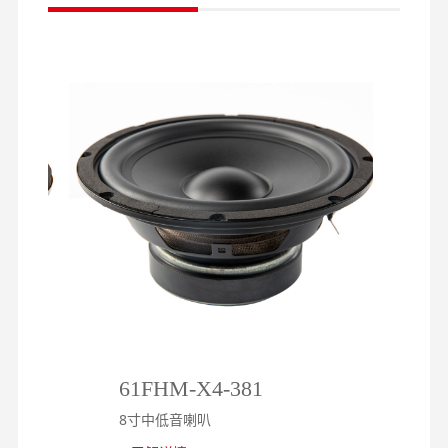
61FHM-X4-381
1
8寸中低音喇叭
8