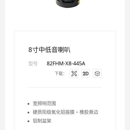
8寸中低音喇叭
82FHM-X8-445A
型号
下载：
宽频响范围
硬质阳极氧化铝振膜 + 橡胶悬边
铝制盆架