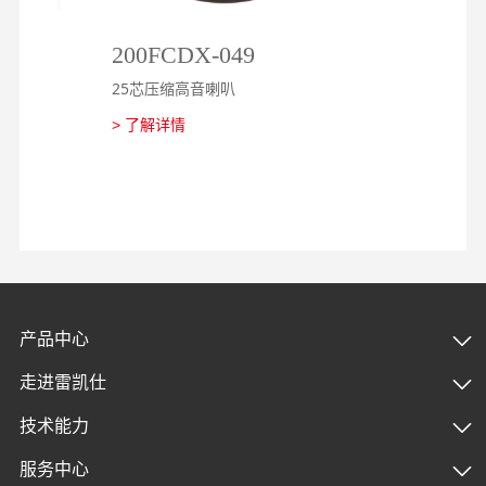
200FCDX-049
2
25芯压缩高音喇叭
2
> 了解详情
>
产品中心
走进雷凯仕
技术能力
服务中心