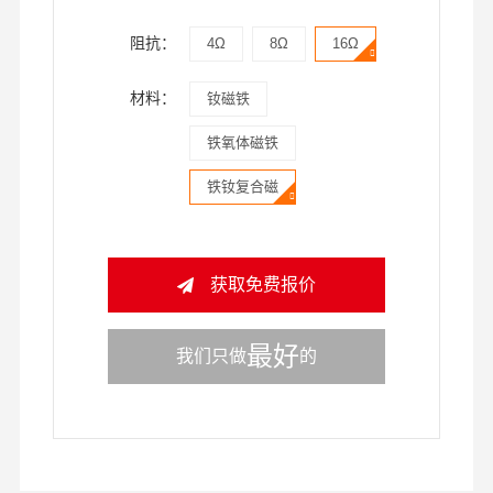
阻抗：
4Ω
8Ω
16Ω
材料：
钕磁铁
铁氧体磁铁
铁钕复合磁
获取免费报价
最好
我们只做
的