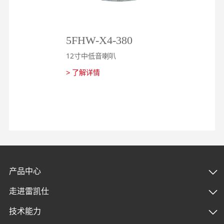
5FHW-X4-380
2
12寸中低音喇叭
1
> 了解详情
>
产品中心
走进雷凯仕
技术能力