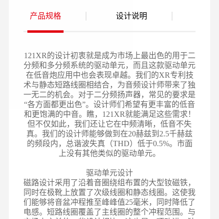
产品规格
设计说明
121XR的设计初衷就是成为市场上最出色的用于二
分频和多分频系统的驱动单元，而且这款驱动单元
在低音炮应用中也会表现卓越。我们的XR专利技
术与静态短路线圈相结合，为音频设计师带来了独
一无二的机会。对于二分频扬声器，常见的要求是
“各方面都更出色”。设计师们希望有更丰富的低音
和更饱满的中音。瞧，121XR就能满足这些需求！
但不仅如此，我们还让它在中频清晰，低音不失
真。我们的设计师能够做到在20赫兹到2.5千赫兹
的频段内，总谐波失真（THD）低于0.5%。市面
上没有其他类似的驱动单元。
驱动单元设计
磁路设计采用了沿着音圈绕组布置的大型钕磁铁，
同时在极靴上放置了次级线圈和静态线圈。这使我
们能够将音盆冲程推至峰峰值25毫米，同时降低了
电感。短路线圈覆盖了主线圈的整个冲程范围。与