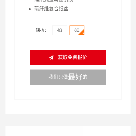
碳纤维复合纸盆
阻抗：
4Ω
8Ω
获取免费报价
最好
我们只做
的