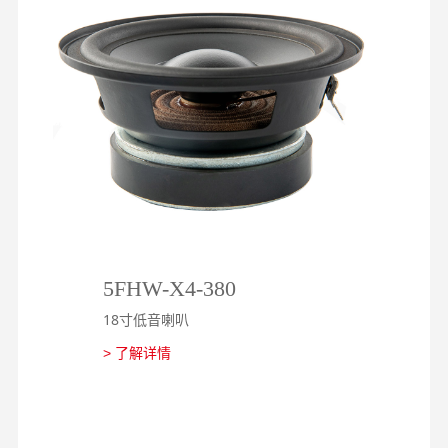
5FHW-X4-380
2
18寸低音喇叭
1
> 了解详情
>