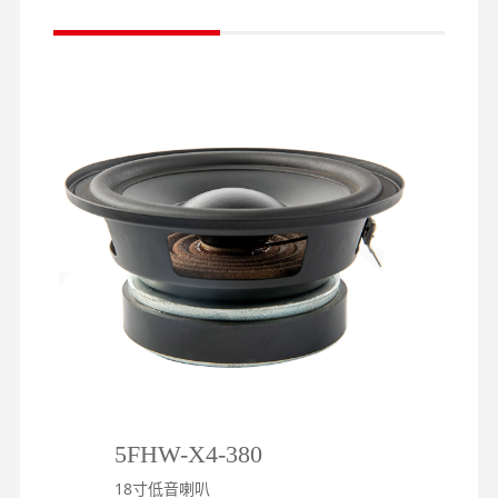
5FHW-X4-380
2
18寸低音喇叭
1